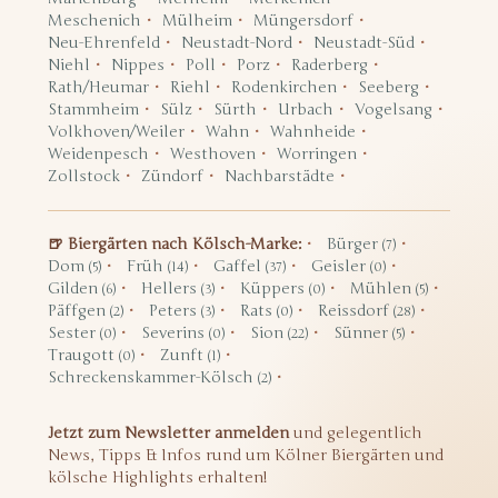
Meschenich
Mülheim
Müngersdorf
Neu-Ehrenfeld
Neustadt-Nord
Neustadt-Süd
Niehl
Nippes
Poll
Porz
Raderberg
Rath/Heumar
Riehl
Rodenkirchen
Seeberg
Stammheim
Sülz
Sürth
Urbach
Vogelsang
Volkhoven/Weiler
Wahn
Wahnheide
Weidenpesch
Westhoven
Worringen
Zollstock
Zündorf
Nachbarstädte
🍺 Biergärten nach Kölsch-Marke:
Bürger
(7)
Dom
Früh
Gaffel
Geisler
(5)
(14)
(37)
(0)
Gilden
Hellers
Küppers
Mühlen
(6)
(3)
(0)
(5)
Päffgen
Peters
Rats
Reissdorf
(2)
(3)
(0)
(28)
Sester
Severins
Sion
Sünner
(0)
(0)
(22)
(5)
Traugott
Zunft
(0)
(1)
Schreckenskammer-Kölsch
(2)
Jetzt zum Newsletter anmelden
und gelegentlich
News, Tipps & Infos rund um Kölner Biergärten und
kölsche Highlights erhalten!