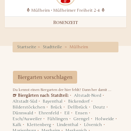
Mülheim • Mülheimer Freiheit 2-4
Rosenzeit
Startseite
Stadtteile
Mülheim
Biergarten vorschlagen
Du kennst einen Biergarten der hier fehlt? Dann her damit …
🍺 Biergärten nach Statdteil:
Altstadt-Nord
Altstadt-Süd
Bayenthal
Bickendorf
Bilderstöckchen
Brück
Dellbrück
Deutz
Dünnwald
Ehrenfeld
Eil
Ensen
Esch/Auweiler
Fühlingen
Grengel
Holweide
Kalk
Klettenberg
Lindenthal
Lövenich
Marienburg
Merheim
Merkenich