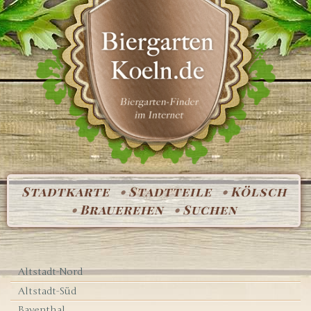
Stadtkarte
Stadtteile
Kölsch
Brauereien
Suchen
Altstadt-Nord
Altstadt-Süd
Bayenthal