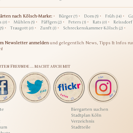
gärten nach Kölsch-Marke:
Bürger
Dom
Früh
Ga
(7)
(5)
(14)
s
Mühlen
Päffgen
Peters
Rats
Reissdor
(0)
(5)
(2)
(3)
(0)
Traugott
Zunft
Schreckenskammer-Kölsch
(5)
(0)
(1)
(2)
um Newsletter anmelden
und gelegentlich News, Tipps & Infos ru
n!
rten Freunde … macht auch mit
te
Biergarten suchen
Stadtplan Köln
t
Verzeichnis
sum
Stadtteile