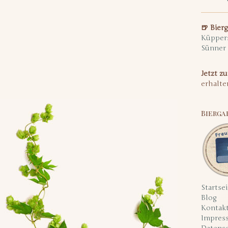
🍺 Bier
Küpper
Sünner
Jetzt z
erhalte
Bierga
Startsei
Blog
Kontak
Impres