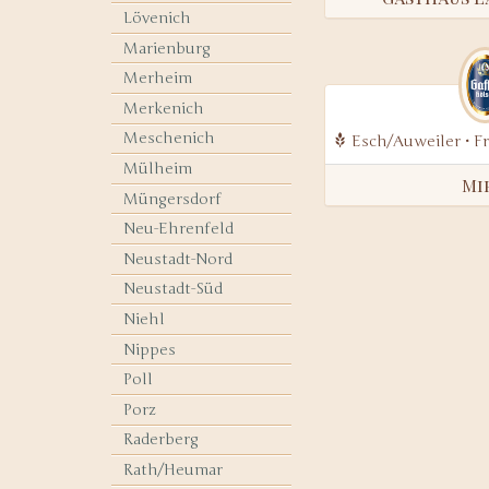
Lövenich
Marienburg
Merheim
Merkenich
Meschenich
Esch/Auweiler • F
Mülheim
Mi
Müngersdorf
Neu-Ehrenfeld
Neustadt-Nord
Neustadt-Süd
Niehl
Nippes
Poll
Porz
Raderberg
Rath/Heumar