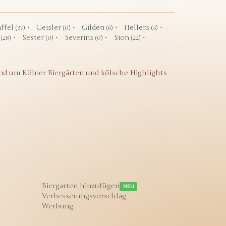
ffel
Geisler
Gilden
Hellers
(37)
(0)
(6)
(3)
f
Sester
Severins
Sion
(28)
(0)
(0)
(22)
nd um Kölner Biergärten und kölsche Highlights
Biergarten hinzufügen
NEU
Verbesserungsvorschlag
Werbung