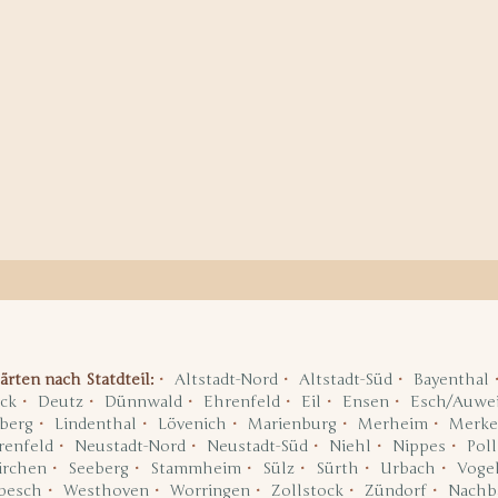
ärten nach Statdteil:
Altstadt-Nord
Altstadt-Süd
Bayenthal
ck
Deutz
Dünnwald
Ehrenfeld
Eil
Ensen
Esch/Auwei
berg
Lindenthal
Lövenich
Marienburg
Merheim
Merke
renfeld
Neustadt-Nord
Neustadt-Süd
Niehl
Nippes
Poll
irchen
Seeberg
Stammheim
Sülz
Sürth
Urbach
Voge
pesch
Westhoven
Worringen
Zollstock
Zündorf
Nachb