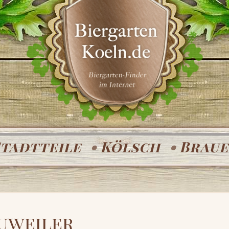
Stadtteile
Kölsch
Braue
uweiler