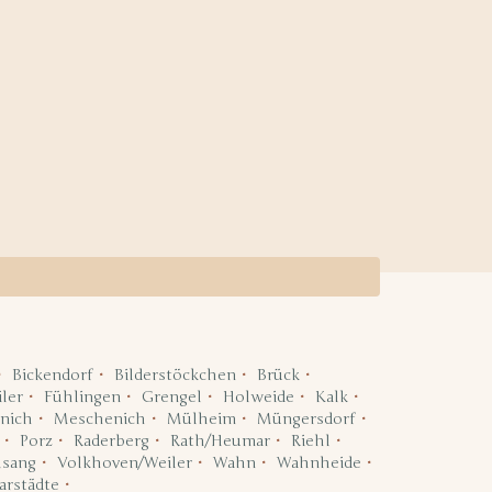
Bickendorf
Bilderstöckchen
Brück
ler
Fühlingen
Grengel
Holweide
Kalk
nich
Meschenich
Mülheim
Müngersdorf
Porz
Raderberg
Rath/Heumar
Riehl
lsang
Volkhoven/Weiler
Wahn
Wahnheide
arstädte