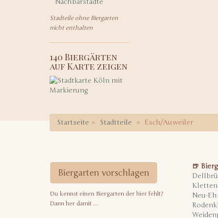
Nachbarstädte
Stadteile ohne Biergarten
nicht enthalten
140 Biergärten
auf Karte zeigen
Startseite
Stadtteile
Esch/Auweiler
🍺 Bierg
Biergarten vorschlagen
Dellbrü
Kletten
Du kennst einen Biergarten der hier fehlt?
Neu-Eh
Dann her damit …
Rodenk
Weiden