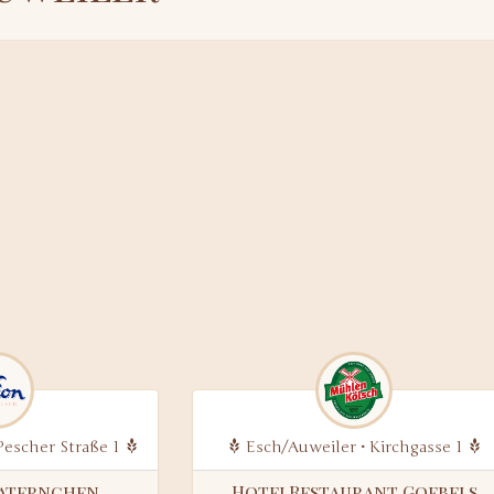
Pescher Straße 1
Esch/Auweiler • Kirchgasse 1
Laternchen
HotelRestaurant Goebels