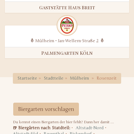
Gaststätte Haus Breit
Mülheim • Jan-Wellem-Straße 2
Palmengarten Köln
Startseite
Stadtteile
Mülheim
Rosenzeit
Biergarten vorschlagen
Du kennst einen Biergarten der hier fehlt? Dann her damit …
🍺 Biergärten nach Statdteil:
Altstadt-Nord
Altstadt-Süd
Bayenthal
Bickendorf