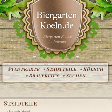
Stadtkarte
Stadtteile
Kölsch
Brauereien
Suchen
Statdteile
Altstadt-Nord