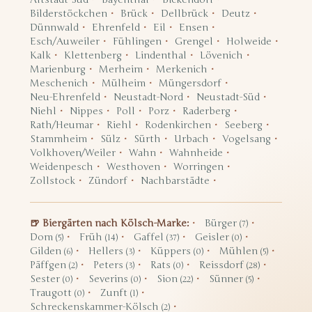
Bilderstöckchen
Brück
Dellbrück
Deutz
Dünnwald
Ehrenfeld
Eil
Ensen
Esch/Auweiler
Fühlingen
Grengel
Holweide
Kalk
Klettenberg
Lindenthal
Lövenich
Marienburg
Merheim
Merkenich
Meschenich
Mülheim
Müngersdorf
Neu-Ehrenfeld
Neustadt-Nord
Neustadt-Süd
Niehl
Nippes
Poll
Porz
Raderberg
Rath/Heumar
Riehl
Rodenkirchen
Seeberg
Stammheim
Sülz
Sürth
Urbach
Vogelsang
Volkhoven/Weiler
Wahn
Wahnheide
Weidenpesch
Westhoven
Worringen
Zollstock
Zündorf
Nachbarstädte
🍺 Biergärten nach Kölsch-Marke:
Bürger
(7)
Dom
Früh
Gaffel
Geisler
(5)
(14)
(37)
(0)
Gilden
Hellers
Küppers
Mühlen
(6)
(3)
(0)
(5)
Päffgen
Peters
Rats
Reissdorf
(2)
(3)
(0)
(28)
Sester
Severins
Sion
Sünner
(0)
(0)
(22)
(5)
Traugott
Zunft
(0)
(1)
Schreckenskammer-Kölsch
(2)