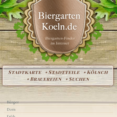
Stadtkarte
Stadtteile
Kölsch
Brauereien
Suchen
Bürger
Dom
Früh