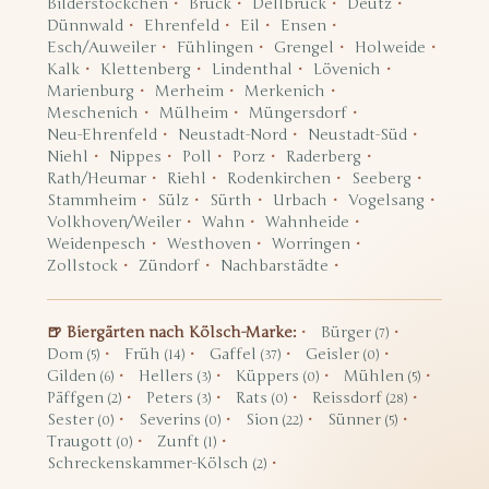
Bilderstöckchen
Brück
Dellbrück
Deutz
Dünnwald
Ehrenfeld
Eil
Ensen
Esch/Auweiler
Fühlingen
Grengel
Holweide
Kalk
Klettenberg
Lindenthal
Lövenich
Marienburg
Merheim
Merkenich
Meschenich
Mülheim
Müngersdorf
Neu-Ehrenfeld
Neustadt-Nord
Neustadt-Süd
Niehl
Nippes
Poll
Porz
Raderberg
Rath/Heumar
Riehl
Rodenkirchen
Seeberg
Stammheim
Sülz
Sürth
Urbach
Vogelsang
Volkhoven/Weiler
Wahn
Wahnheide
Weidenpesch
Westhoven
Worringen
Zollstock
Zündorf
Nachbarstädte
🍺 Biergärten nach Kölsch-Marke:
Bürger
(7)
Dom
Früh
Gaffel
Geisler
(5)
(14)
(37)
(0)
Gilden
Hellers
Küppers
Mühlen
(6)
(3)
(0)
(5)
Päffgen
Peters
Rats
Reissdorf
(2)
(3)
(0)
(28)
Sester
Severins
Sion
Sünner
(0)
(0)
(22)
(5)
Traugott
Zunft
(0)
(1)
Schreckenskammer-Kölsch
(2)