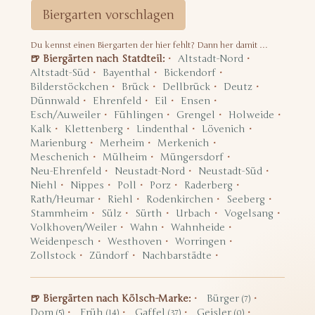
Biergarten vorschlagen
Du kennst einen Biergarten der hier fehlt? Dann her damit …
🍺 Biergärten nach Statdteil:
Altstadt-Nord
Altstadt-Süd
Bayenthal
Bickendorf
Bilderstöckchen
Brück
Dellbrück
Deutz
Dünnwald
Ehrenfeld
Eil
Ensen
Esch/Auweiler
Fühlingen
Grengel
Holweide
Kalk
Klettenberg
Lindenthal
Lövenich
Marienburg
Merheim
Merkenich
Meschenich
Mülheim
Müngersdorf
Neu-Ehrenfeld
Neustadt-Nord
Neustadt-Süd
Niehl
Nippes
Poll
Porz
Raderberg
Rath/Heumar
Riehl
Rodenkirchen
Seeberg
Stammheim
Sülz
Sürth
Urbach
Vogelsang
Volkhoven/Weiler
Wahn
Wahnheide
Weidenpesch
Westhoven
Worringen
Zollstock
Zündorf
Nachbarstädte
🍺 Biergärten nach Kölsch-Marke:
Bürger
(7)
Dom
Früh
Gaffel
Geisler
(5)
(14)
(37)
(0)