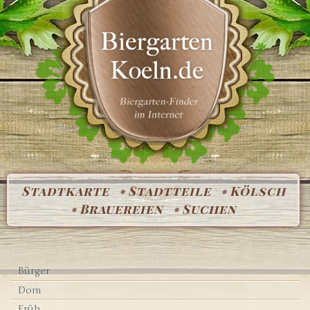
Stadtkarte
Stadtteile
Kölsch
Brauereien
Suchen
Bürger
Dom
Früh