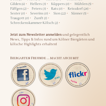
Gilden
Hellers
Küppers
Mühlen
(6)
(3)
(0)
(5)
Päffgen
Peters
Rats
Reissdorf
(2)
(3)
(0)
(28)
Sester
Severins
Sion
Sünner
(0)
(0)
(22)
(5)
Traugott
Zunft
(0)
(1)
Schreckenskammer-Kölsch
(2)
Jetzt zum Newsletter anmelden
und gelegentlich
News, Tipps & Infos rund um Kölner Biergärten und
kölsche Highlights erhalten!
Biergarten Freunde … macht auch mit