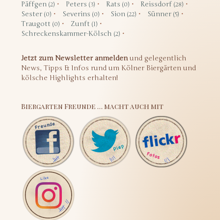
Päffgen
Peters
Rats
Reissdorf
(2)
(3)
(0)
(28)
Sester
Severins
Sion
Sünner
(0)
(0)
(22)
(5)
Traugott
Zunft
(0)
(1)
Schreckenskammer-Kölsch
(2)
Jetzt zum Newsletter anmelden
und gelegentlich
News, Tipps & Infos rund um Kölner Biergärten und
kölsche Highlights erhalten!
Biergarten Freunde … macht auch mit