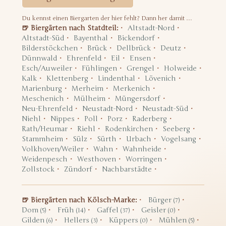
Du kennst einen Biergarten der hier fehlt? Dann her damit …
🍺 Biergärten nach Statdteil:
Altstadt-Nord
Altstadt-Süd
Bayenthal
Bickendorf
Bilderstöckchen
Brück
Dellbrück
Deutz
Dünnwald
Ehrenfeld
Eil
Ensen
Esch/Auweiler
Fühlingen
Grengel
Holweide
Kalk
Klettenberg
Lindenthal
Lövenich
Marienburg
Merheim
Merkenich
Meschenich
Mülheim
Müngersdorf
Neu-Ehrenfeld
Neustadt-Nord
Neustadt-Süd
Niehl
Nippes
Poll
Porz
Raderberg
Rath/Heumar
Riehl
Rodenkirchen
Seeberg
Stammheim
Sülz
Sürth
Urbach
Vogelsang
Volkhoven/Weiler
Wahn
Wahnheide
Weidenpesch
Westhoven
Worringen
Zollstock
Zündorf
Nachbarstädte
🍺 Biergärten nach Kölsch-Marke:
Bürger
(7)
Dom
Früh
Gaffel
Geisler
(5)
(14)
(37)
(0)
Gilden
Hellers
Küppers
Mühlen
(6)
(3)
(0)
(5)