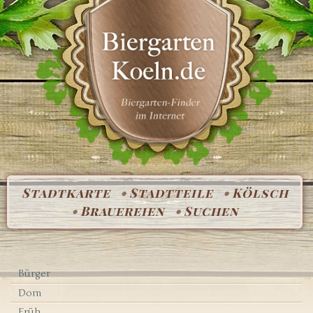
Stadtkarte
Stadtteile
Kölsch
Brauereien
Suchen
Bürger
Dom
Früh