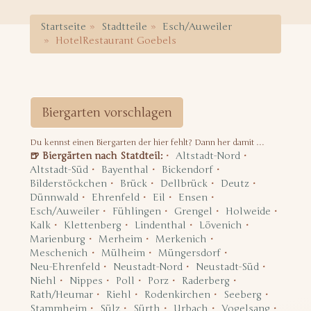
Startseite
Stadtteile
Esch/Auweiler
HotelRestaurant Goebels
Biergarten vorschlagen
Du kennst einen Biergarten der hier fehlt? Dann her damit …
🍺 Biergärten nach Statdteil:
Altstadt-Nord
Altstadt-Süd
Bayenthal
Bickendorf
Bilderstöckchen
Brück
Dellbrück
Deutz
Dünnwald
Ehrenfeld
Eil
Ensen
Esch/Auweiler
Fühlingen
Grengel
Holweide
Kalk
Klettenberg
Lindenthal
Lövenich
Marienburg
Merheim
Merkenich
Meschenich
Mülheim
Müngersdorf
Neu-Ehrenfeld
Neustadt-Nord
Neustadt-Süd
Niehl
Nippes
Poll
Porz
Raderberg
Rath/Heumar
Riehl
Rodenkirchen
Seeberg
Stammheim
Sülz
Sürth
Urbach
Vogelsang