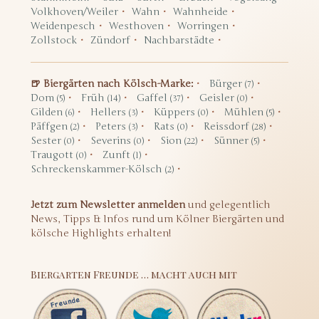
Volkhoven/Weiler
Wahn
Wahnheide
Weidenpesch
Westhoven
Worringen
Zollstock
Zündorf
Nachbarstädte
🍺 Biergärten nach Kölsch-Marke:
Bürger
(7)
Dom
Früh
Gaffel
Geisler
(5)
(14)
(37)
(0)
Gilden
Hellers
Küppers
Mühlen
(6)
(3)
(0)
(5)
Päffgen
Peters
Rats
Reissdorf
(2)
(3)
(0)
(28)
Sester
Severins
Sion
Sünner
(0)
(0)
(22)
(5)
Traugott
Zunft
(0)
(1)
Schreckenskammer-Kölsch
(2)
Jetzt zum Newsletter anmelden
und gelegentlich
News, Tipps & Infos rund um Kölner Biergärten und
kölsche Highlights erhalten!
Biergarten Freunde … macht auch mit