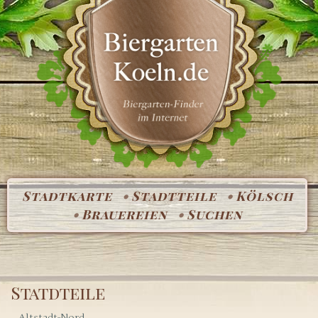
Stadtkarte
Stadtteile
Kölsch
Brauereien
Suchen
Statdteile
Altstadt-Nord