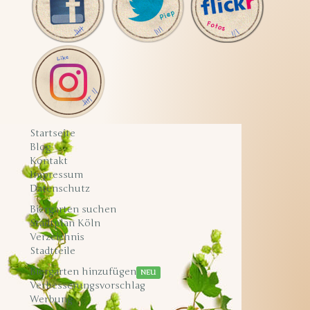
Startseite
Blog
Kontakt
Impressum
Datenschutz
Biergarten suchen
Stadtplan Köln
Verzeichnis
Stadtteile
Biergarten hinzufügen
NEU
Verbesserungsvorschlag
Werbung