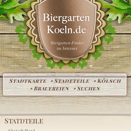
Stadtkarte
Stadtteile
Kölsch
Brauereien
Suchen
Statdteile
Altstadt-Nord