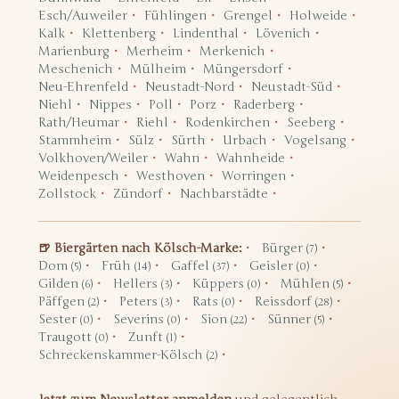
Esch/Auweiler
Fühlingen
Grengel
Holweide
Kalk
Klettenberg
Lindenthal
Lövenich
Marienburg
Merheim
Merkenich
Meschenich
Mülheim
Müngersdorf
Neu-Ehrenfeld
Neustadt-Nord
Neustadt-Süd
Niehl
Nippes
Poll
Porz
Raderberg
Rath/Heumar
Riehl
Rodenkirchen
Seeberg
Stammheim
Sülz
Sürth
Urbach
Vogelsang
Volkhoven/Weiler
Wahn
Wahnheide
Weidenpesch
Westhoven
Worringen
Zollstock
Zündorf
Nachbarstädte
🍺 Biergärten nach Kölsch-Marke:
Bürger
(7)
Dom
Früh
Gaffel
Geisler
(5)
(14)
(37)
(0)
Gilden
Hellers
Küppers
Mühlen
(6)
(3)
(0)
(5)
Päffgen
Peters
Rats
Reissdorf
(2)
(3)
(0)
(28)
Sester
Severins
Sion
Sünner
(0)
(0)
(22)
(5)
Traugott
Zunft
(0)
(1)
Schreckenskammer-Kölsch
(2)