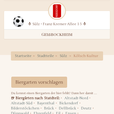
Sülz • Franz-Kremer-Allee 1-3
Geißbockheim
Startseite
Stadtteile
Sülz
Kölsch-Kultur
Biergarten vorschlagen
Du kennst einen Biergarten der hier fehlt? Dann her damit …
🍺 Biergärten nach Statdteil:
Altstadt-Nord
Altstadt-Süd
Bayenthal
Bickendorf
Bilderstöckchen
Brück
Dellbrück
Deutz
Dünnwald
Ehrenfeld
Eil
Ensen