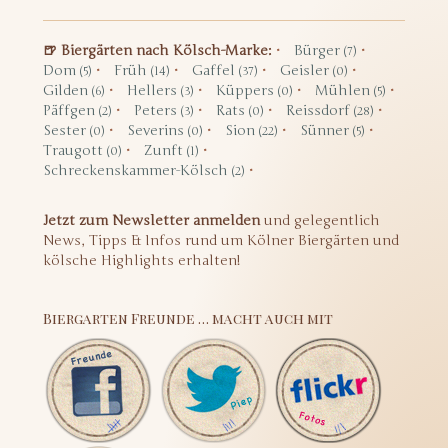
🍺 Biergärten nach Kölsch-Marke:
Bürger
(7)
Dom
Früh
Gaffel
Geisler
(5)
(14)
(37)
(0)
Gilden
Hellers
Küppers
Mühlen
(6)
(3)
(0)
(5)
Päffgen
Peters
Rats
Reissdorf
(2)
(3)
(0)
(28)
Sester
Severins
Sion
Sünner
(0)
(0)
(22)
(5)
Traugott
Zunft
(0)
(1)
Schreckenskammer-Kölsch
(2)
Jetzt zum Newsletter anmelden
und gelegentlich
News, Tipps & Infos rund um Kölner Biergärten und
kölsche Highlights erhalten!
Biergarten Freunde … macht auch mit