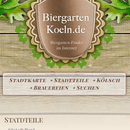
Stadtkarte
Stadtteile
Kölsch
Brauereien
Suchen
Statdteile
Altstadt-Nord