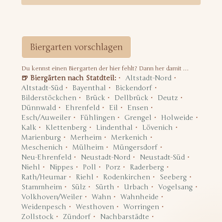
Biergarten vorschlagen
Du kennst einen Biergarten der hier fehlt? Dann her damit …
🍺 Biergärten nach Statdteil:
Altstadt-Nord
Altstadt-Süd
Bayenthal
Bickendorf
Bilderstöckchen
Brück
Dellbrück
Deutz
Dünnwald
Ehrenfeld
Eil
Ensen
Esch/Auweiler
Fühlingen
Grengel
Holweide
Kalk
Klettenberg
Lindenthal
Lövenich
Marienburg
Merheim
Merkenich
Meschenich
Mülheim
Müngersdorf
Neu-Ehrenfeld
Neustadt-Nord
Neustadt-Süd
Niehl
Nippes
Poll
Porz
Raderberg
Rath/Heumar
Riehl
Rodenkirchen
Seeberg
Stammheim
Sülz
Sürth
Urbach
Vogelsang
Volkhoven/Weiler
Wahn
Wahnheide
Weidenpesch
Westhoven
Worringen
Zollstock
Zündorf
Nachbarstädte