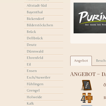
Altstadt-Süd
Bayenthal
Bickendorf
Bilderstöckchen
Brück
Dellbrück
Deutz
Dünnwald
Ehrenfeld
Angebot
Besch
Eil
Ensen
Angebot – d
Esch/Auweiler
Fühlingen
Ö
Grengel
Holweide
S
Kalk