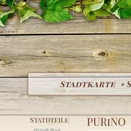
Stadtkarte
PURiNO
Statdteile
Altstadt-Nord