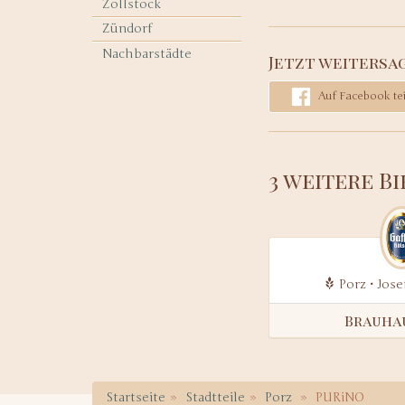
Zollstock
Zündorf
Nachbarstädte
Jetzt weitersa
Auf Facebook tei
3 weitere B
Porz • Jose
Brauha
Startseite
Stadtteile
Porz
PURiNO