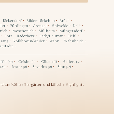
Bickendorf
Bilderstöckchen
Brück
ler
Fühlingen
Grengel
Holweide
Kalk
nich
Meschenich
Mülheim
Müngersdorf
Porz
Raderberg
Rath/Heumar
Riehl
lsang
Volkhoven/Weiler
Wahn
Wahnheide
arstädte
ffel
Geisler
Gilden
Hellers
(37)
(0)
(6)
(3)
f
Sester
Severins
Sion
(28)
(0)
(0)
(22)
nd um Kölner Biergärten und kölsche Highlights