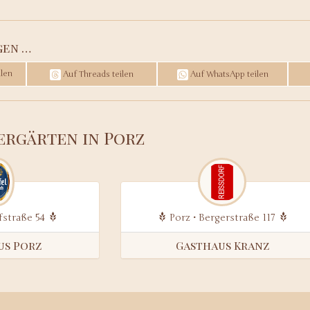
gen …
len
Auf Threads teilen
Auf WhatsApp teilen
iergärten in Porz
fstraße 54
Porz • Bergerstraße 117
us Porz
Gasthaus Kranz