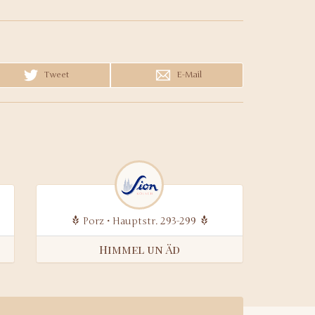
Tweet
E-Mail
Porz • Hauptstr. 293-299
Himmel un Äd