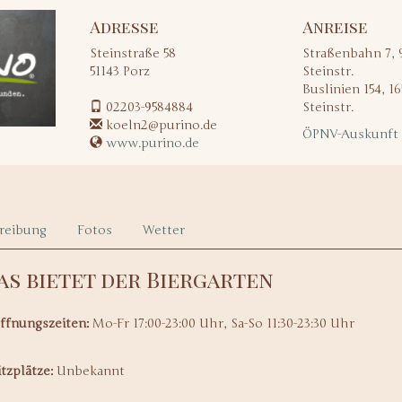
Adresse
Anreise
Steinstraße 58
Straßenbahn 7, 9
51143
Porz
Steinstr.
Buslinien 154, 16
02203-9584884
Steinstr.
koeln2@purino.de
ÖPNV-Auskunft
www.purino.de
reibung
Fotos
Wetter
as bietet der Biergarten
ffnungszeiten:
Mo-Fr 17:00-23:00 Uhr, Sa-So 11:30-23:30 Uhr
itzplätze:
Unbekannt