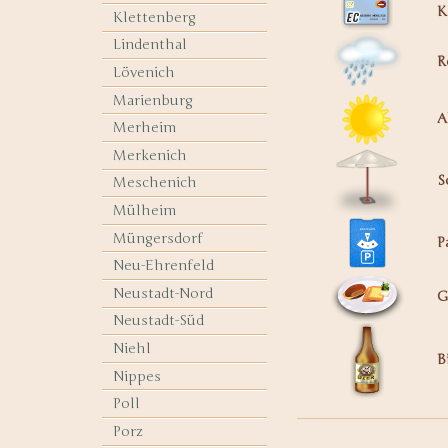
K
Klettenberg
Lindenthal
R
Lövenich
Marienburg
A
Merheim
Merkenich
S
Meschenich
Mülheim
Müngersdorf
P
Neu-Ehrenfeld
Neustadt-Nord
G
Neustadt-Süd
Niehl
B
Nippes
Poll
Porz