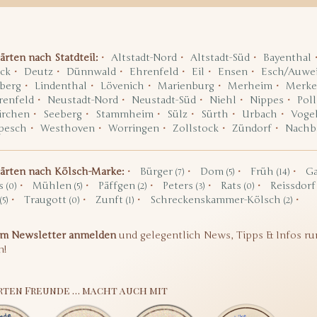
ärten nach Statdteil:
Altstadt-Nord
Altstadt-Süd
Bayenthal
ck
Deutz
Dünnwald
Ehrenfeld
Eil
Ensen
Esch/Auwei
berg
Lindenthal
Lövenich
Marienburg
Merheim
Merke
renfeld
Neustadt-Nord
Neustadt-Süd
Niehl
Nippes
Poll
irchen
Seeberg
Stammheim
Sülz
Sürth
Urbach
Voge
pesch
Westhoven
Worringen
Zollstock
Zündorf
Nachb
gärten nach Kölsch-Marke:
Bürger
Dom
Früh
Ga
(7)
(5)
(14)
s
Mühlen
Päffgen
Peters
Rats
Reissdor
(0)
(5)
(2)
(3)
(0)
Traugott
Zunft
Schreckenskammer-Kölsch
(5)
(0)
(1)
(2)
um Newsletter anmelden
und gelegentlich News, Tipps & Infos ru
n!
rten Freunde … macht auch mit