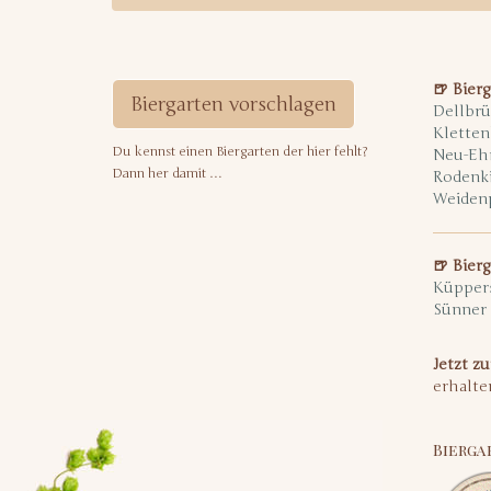
🍺 Bierg
Biergarten vorschlagen
Dellbrü
Kletten
Du kennst einen Biergarten der hier fehlt?
Neu-Eh
Dann her damit …
Rodenk
Weiden
🍺 Bier
Küpper
Sünner
Jetzt z
erhalte
Bierga