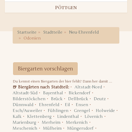
Pöttgen
Startseite
Stadtteile
Neu-Ehrenfeld
Odonien
Biergarten vorschlagen
Du kennst einen Biergarten der hier fehlt? Dann her damit …
🍺 Biergärten nach Statdteil:
Altstadt-Nord
Altstadt-Süd
Bayenthal
Bickendorf
Bilderstöckchen
Brück
Dellbrück
Deutz
Dünnwald
Ehrenfeld
Eil
Ensen
Esch/Auweiler
Fühlingen
Grengel
Holweide
Kalk
Klettenberg
Lindenthal
Lövenich
Marienburg
Merheim
Merkenich
Meschenich
Mülheim
Müngersdorf