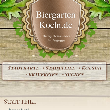
Stadtkarte
Stadtteile
Kölsch
Brauereien
Suchen
Statdteile
Altstadt-Nord