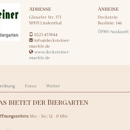
Adresse
Anreise
Gleueler Str. 371
Deckstein
50935
Lindenthal
Buslinie: 146
ÖPNV-Auskunft
0221-433844
info@decksteiner-
muehle.de
www.decksteiner-
muehle.de
reibung
Fotos
Wetter
as bietet der Biergarten
ffnungszeiten:
Mo. - So.: 12 - 0 Uhr