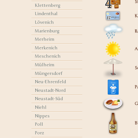
S
Klettenberg
Lindenthal
K
Lövenich
Marienburg
R
Merheim
Merkenich
A
Meschenich
Mülheim
S
Müngersdorf
Neu-Ehrenfeld
P
Neustadt-Nord
Neustadt-Süd
G
Niehl
Nippes
B
Poll
Porz