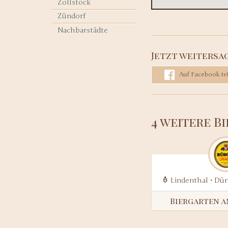
Zollstock
Zündorf
Nachbarstädte
Jetzt weitersa
Auf Facebook tei
4 weitere B
Lindenthal • Dü
Biergarten 