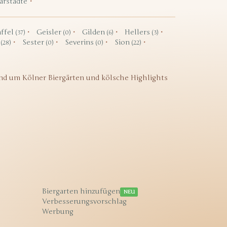
arstädte
ffel
Geisler
Gilden
Hellers
(37)
(0)
(6)
(3)
f
Sester
Severins
Sion
(28)
(0)
(0)
(22)
nd um Kölner Biergärten und kölsche Highlights
Biergarten hinzufügen
NEU
Verbesserungsvorschlag
Werbung