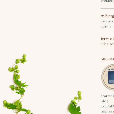
Weiden
🍺 Bier
Küpper
Sünner
Jetzt z
erhalte
Bierga
Startsei
Blog
Kontak
Impres