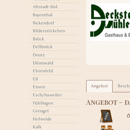
Altstadt-Süd
Bayenthal
Bickendorf
Bilderstöckchen
Brück
Dellbrück
Deutz
Dünnwald
Ehrenfeld
Eil
Angebot
Besch
Ensen
Esch/Auweiler
Angebot – d
Fühlingen
Grengel
Ö
Holweide
Kalk