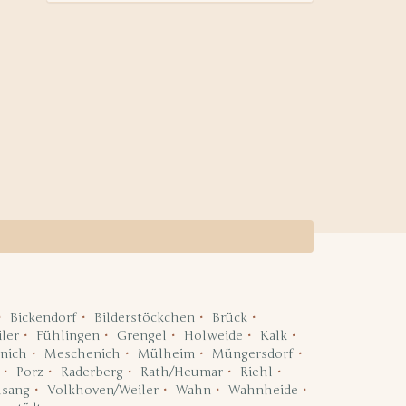
Bickendorf
Bilderstöckchen
Brück
ler
Fühlingen
Grengel
Holweide
Kalk
nich
Meschenich
Mülheim
Müngersdorf
Porz
Raderberg
Rath/Heumar
Riehl
lsang
Volkhoven/Weiler
Wahn
Wahnheide