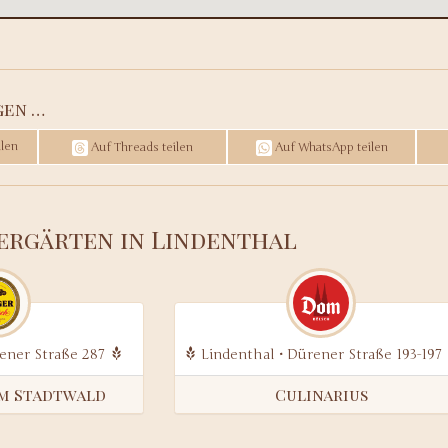
gen …
len
Auf Threads teilen
Auf WhatsApp teilen
iergärten in Lindenthal
rener Straße 287
Lindenthal • Dürener Straße 193-197
am Stadtwald
Culinarius