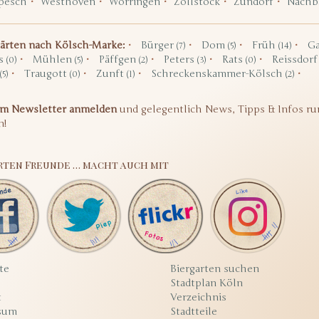
pesch
Westhoven
Worringen
Zollstock
Zündorf
Nachb
gärten nach Kölsch-Marke:
Bürger
Dom
Früh
Ga
(7)
(5)
(14)
s
Mühlen
Päffgen
Peters
Rats
Reissdor
(0)
(5)
(2)
(3)
(0)
Traugott
Zunft
Schreckenskammer-Kölsch
(5)
(0)
(1)
(2)
um Newsletter anmelden
und gelegentlich News, Tipps & Infos ru
n!
rten Freunde … macht auch mit
te
Biergarten suchen
Stadtplan Köln
t
Verzeichnis
sum
Stadtteile