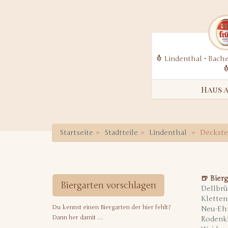
Lindenthal • Bach
Haus 
Startseite
Stadtteile
Lindenthal
Deckste
🍺 Bierg
Biergarten vorschlagen
Dellbrü
Kletten
Du kennst einen Biergarten der hier fehlt?
Neu-Eh
Dann her damit …
Rodenk