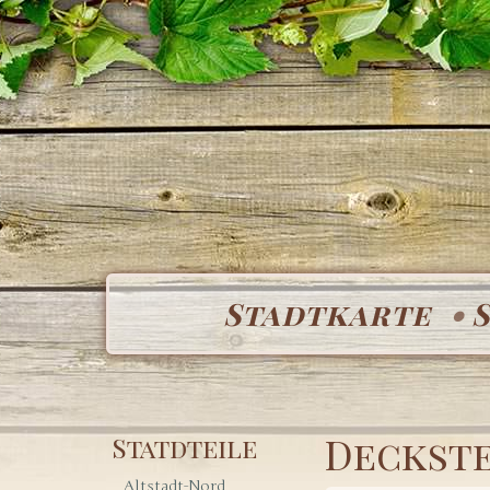
Stadtkarte
Deckste
Statdteile
Altstadt-Nord