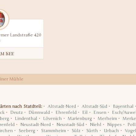
emer Landstraße 420
am See
iner Mühle
ärten nach Statdteil:
Altstadt-Nord
Altstadt-Süd
Bayenthal
ck
Deutz
Dünnwald
Ehrenfeld
Eil
Ensen
Esch/Auwei
berg
Lindenthal
Lövenich
Marienburg
Merheim
Merke
renfeld
Neustadt-Nord
Neustadt-Süd
Niehl
Nippes
Poll
irchen
Seeberg
Stammheim
Sülz
Sürth
Urbach
Voge