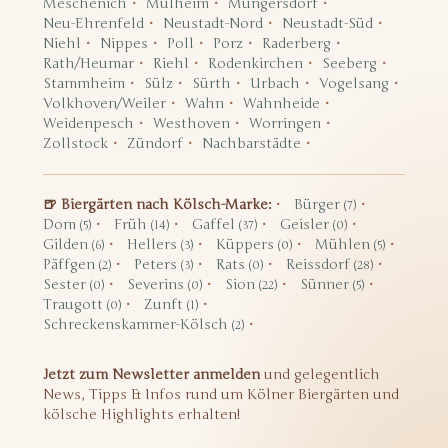
Meschenich
Mülheim
Müngersdorf
Neu-Ehrenfeld
Neustadt-Nord
Neustadt-Süd
Niehl
Nippes
Poll
Porz
Raderberg
Rath/Heumar
Riehl
Rodenkirchen
Seeberg
Stammheim
Sülz
Sürth
Urbach
Vogelsang
Volkhoven/Weiler
Wahn
Wahnheide
Weidenpesch
Westhoven
Worringen
Zollstock
Zündorf
Nachbarstädte
🍺 Biergärten nach Kölsch-Marke:
Bürger
(7)
Dom
Früh
Gaffel
Geisler
(5)
(14)
(37)
(0)
Gilden
Hellers
Küppers
Mühlen
(6)
(3)
(0)
(5)
Päffgen
Peters
Rats
Reissdorf
(2)
(3)
(0)
(28)
Sester
Severins
Sion
Sünner
(0)
(0)
(22)
(5)
Traugott
Zunft
(0)
(1)
Schreckenskammer-Kölsch
(2)
Jetzt zum Newsletter anmelden
und gelegentlich
News, Tipps & Infos rund um Kölner Biergärten und
kölsche Highlights erhalten!