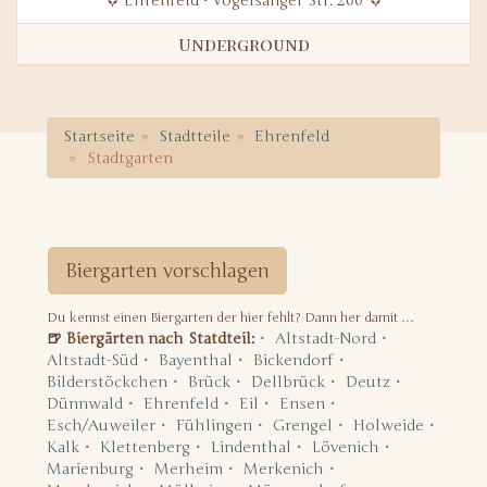
Ehrenfeld • Vogelsanger Str. 200
Underground
Startseite
Stadtteile
Ehrenfeld
Stadtgarten
Biergarten vorschlagen
Du kennst einen Biergarten der hier fehlt? Dann her damit …
🍺 Biergärten nach Statdteil:
Altstadt-Nord
Altstadt-Süd
Bayenthal
Bickendorf
Bilderstöckchen
Brück
Dellbrück
Deutz
Dünnwald
Ehrenfeld
Eil
Ensen
Esch/Auweiler
Fühlingen
Grengel
Holweide
Kalk
Klettenberg
Lindenthal
Lövenich
Marienburg
Merheim
Merkenich