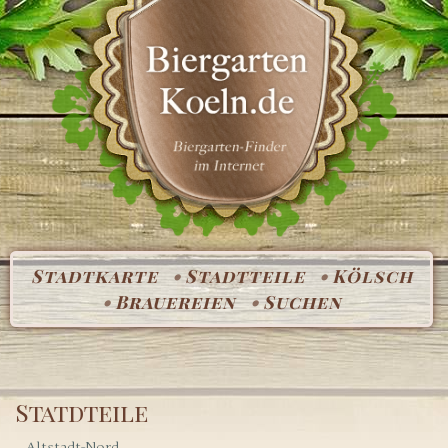
Stadtkarte
Stadtteile
Kölsch
Brauereien
Suchen
Statdteile
Altstadt-Nord