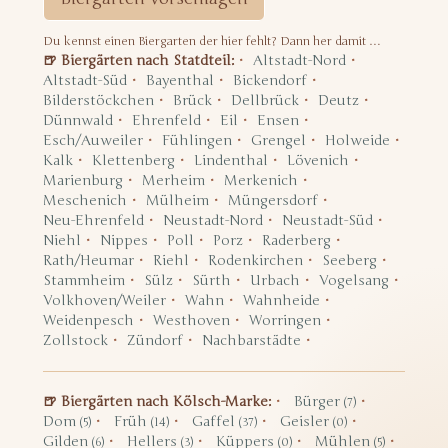
Du kennst einen Biergarten der hier fehlt? Dann her damit …
🍺 Biergärten nach Statdteil:
Altstadt-Nord
Altstadt-Süd
Bayenthal
Bickendorf
Bilderstöckchen
Brück
Dellbrück
Deutz
Dünnwald
Ehrenfeld
Eil
Ensen
Esch/Auweiler
Fühlingen
Grengel
Holweide
Kalk
Klettenberg
Lindenthal
Lövenich
Marienburg
Merheim
Merkenich
Meschenich
Mülheim
Müngersdorf
Neu-Ehrenfeld
Neustadt-Nord
Neustadt-Süd
Niehl
Nippes
Poll
Porz
Raderberg
Rath/Heumar
Riehl
Rodenkirchen
Seeberg
Stammheim
Sülz
Sürth
Urbach
Vogelsang
Volkhoven/Weiler
Wahn
Wahnheide
Weidenpesch
Westhoven
Worringen
Zollstock
Zündorf
Nachbarstädte
🍺 Biergärten nach Kölsch-Marke:
Bürger
(7)
Dom
Früh
Gaffel
Geisler
(5)
(14)
(37)
(0)
Gilden
Hellers
Küppers
Mühlen
(6)
(3)
(0)
(5)