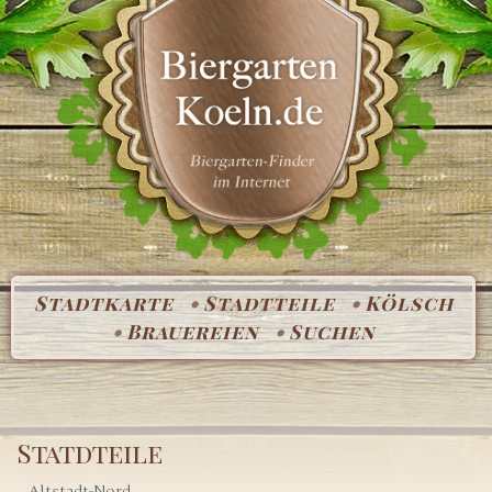
Stadtkarte
Stadtteile
Kölsch
Brauereien
Suchen
Statdteile
Altstadt-Nord