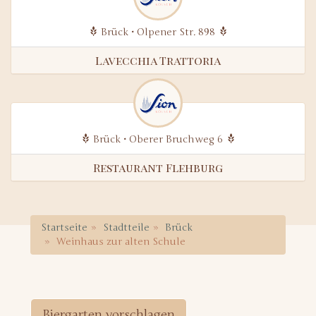
Brück • Olpener Str. 898
Lavecchia Trattoria
Brück • Oberer Bruchweg 6
Restaurant Flehburg
Startseite
Stadtteile
Brück
Weinhaus zur alten Schule
Biergarten vorschlagen