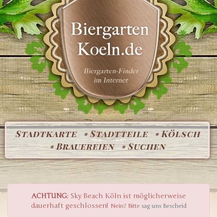
Stadtkarte
Stadtteile
Kölsch
Brauereien
Suchen
ACHTUNG
: Sky Beach Köln ist möglicherweise
dauerhaft geschlossen!
Nein? Bitte
sag uns Bescheid