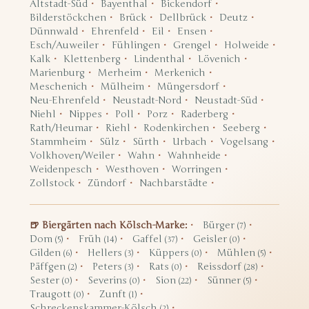
Altstadt-Süd
Bayenthal
Bickendorf
Bilderstöckchen
Brück
Dellbrück
Deutz
Dünnwald
Ehrenfeld
Eil
Ensen
Esch/Auweiler
Fühlingen
Grengel
Holweide
Kalk
Klettenberg
Lindenthal
Lövenich
Marienburg
Merheim
Merkenich
Meschenich
Mülheim
Müngersdorf
Neu-Ehrenfeld
Neustadt-Nord
Neustadt-Süd
Niehl
Nippes
Poll
Porz
Raderberg
Rath/Heumar
Riehl
Rodenkirchen
Seeberg
Stammheim
Sülz
Sürth
Urbach
Vogelsang
Volkhoven/Weiler
Wahn
Wahnheide
Weidenpesch
Westhoven
Worringen
Zollstock
Zündorf
Nachbarstädte
🍺 Biergärten nach Kölsch-Marke:
Bürger
(7)
Dom
Früh
Gaffel
Geisler
(5)
(14)
(37)
(0)
Gilden
Hellers
Küppers
Mühlen
(6)
(3)
(0)
(5)
Päffgen
Peters
Rats
Reissdorf
(2)
(3)
(0)
(28)
Sester
Severins
Sion
Sünner
(0)
(0)
(22)
(5)
Traugott
Zunft
(0)
(1)
Schreckenskammer-Kölsch
(2)