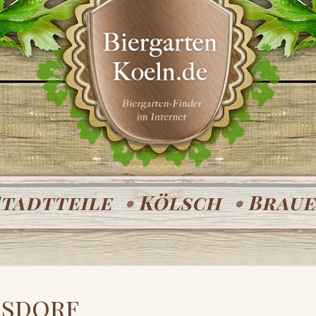
Stadtteile
Kölsch
Braue
rsdorf