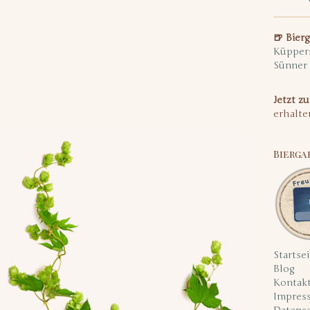
🍺 Bier
Küpper
Sünner
Jetzt z
erhalte
Bierga
Startsei
Blog
Kontak
Impres