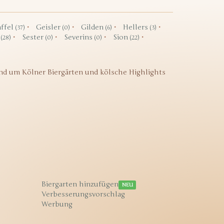
ffel
Geisler
Gilden
Hellers
(37)
(0)
(6)
(3)
f
Sester
Severins
Sion
(28)
(0)
(0)
(22)
nd um Kölner Biergärten und kölsche Highlights
Biergarten hinzufügen
NEU
Verbesserungsvorschlag
Werbung