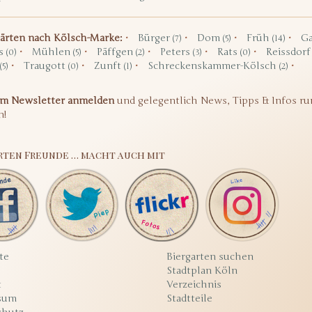
gärten nach Kölsch-Marke:
Bürger
Dom
Früh
Ga
(7)
(5)
(14)
s
Mühlen
Päffgen
Peters
Rats
Reissdor
(0)
(5)
(2)
(3)
(0)
Traugott
Zunft
Schreckenskammer-Kölsch
(5)
(0)
(1)
(2)
um Newsletter anmelden
und gelegentlich News, Tipps & Infos ru
n!
rten Freunde … macht auch mit
te
Biergarten suchen
Stadtplan Köln
t
Verzeichnis
sum
Stadtteile