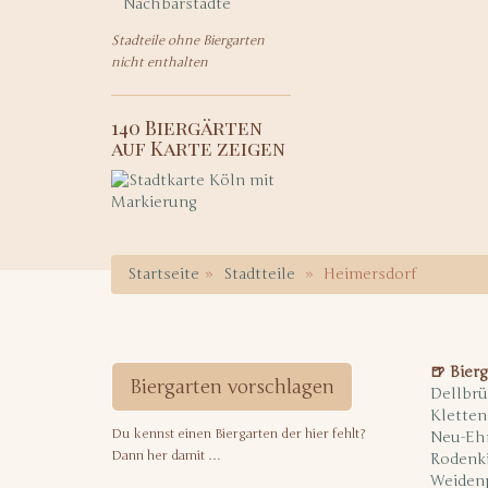
Nachbarstädte
Stadteile ohne Biergarten
nicht enthalten
140 Biergärten
auf Karte zeigen
Startseite
Stadtteile
Heimersdorf
🍺 Bierg
Biergarten vorschlagen
Dellbrü
Kletten
Du kennst einen Biergarten der hier fehlt?
Neu-Eh
Dann her damit …
Rodenk
Weiden