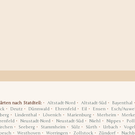
ärten nach Statdteil:
Altstadt-Nord
Altstadt-Süd
Bayenthal
ck
Deutz
Dünnwald
Ehrenfeld
Eil
Ensen
Esch/Auwei
berg
Lindenthal
Lövenich
Marienburg
Merheim
Merke
renfeld
Neustadt-Nord
Neustadt-Süd
Niehl
Nippes
Poll
irchen
Seeberg
Stammheim
Sülz
Sürth
Urbach
Voge
pesch
Westhoven
Worringen
Zollstock
Zündorf
Nachb