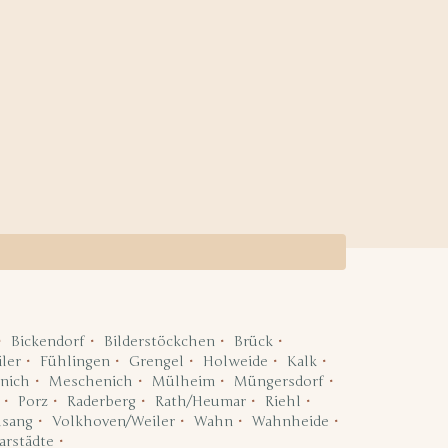
Bickendorf
Bilderstöckchen
Brück
ler
Fühlingen
Grengel
Holweide
Kalk
nich
Meschenich
Mülheim
Müngersdorf
Porz
Raderberg
Rath/Heumar
Riehl
lsang
Volkhoven/Weiler
Wahn
Wahnheide
arstädte